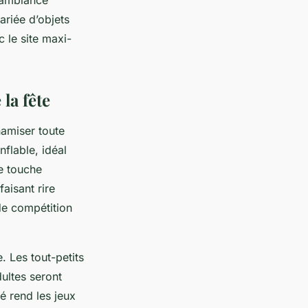
 ambiance
ariée d’objets
 le site maxi-
la fête
amiser toute
nflable, idéal
ne touche
aisant rire
 de compétition
. Les tout-petits
dultes seront
é rend les jeux