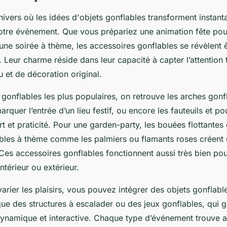
ivers où les idées d'objets gonflables transforment instan
otre événement. Que vous prépariez une animation fête pou
une soirée à thème, les accessoires gonflables se révèlent ê
 Leur charme réside dans leur capacité à capter l’attention 
 et de décoration original.
 gonflables les plus populaires, on retrouve les arches gonf
arquer l’entrée d’un lieu festif, ou encore les fauteuils et po
ort et praticité. Pour une garden-party, les bouées flottantes
bles à thème comme les palmiers ou flamants roses créent 
 Ces accessoires gonflables fonctionnent aussi très bien po
térieur ou extérieur.
arier les plaisirs, vous pouvez intégrer des objets gonflabl
ue des structures à escalader ou des jeux gonflables, qui g
dynamique et interactive. Chaque type d’événement trouve a