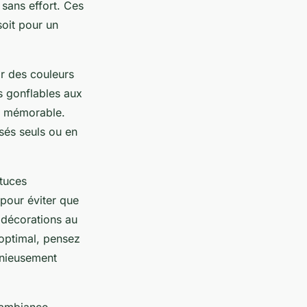
 sans effort. Ces
soit pour un
ir des couleurs
s gonflables aux
on mémorable.
sés seuls ou en
stuces
 pour éviter que
s décorations au
 optimal, pensez
monieusement