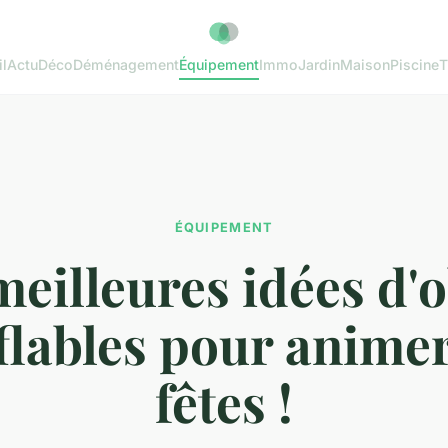
l
Actu
Déco
Déménagement
Équipement
Immo
Jardin
Maison
Piscine
T
ÉQUIPEMENT
meilleures idées d'o
flables pour animer
fêtes !