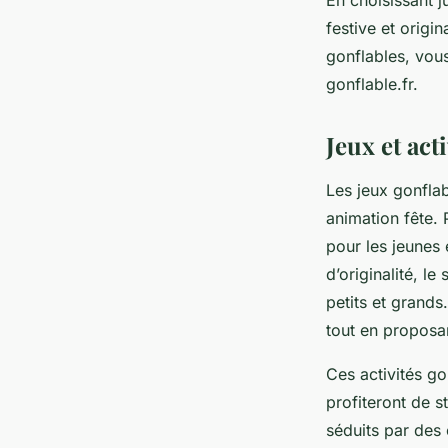
En choisissant 
festive et origi
gonflables, vou
gonflable.fr.
Jeux et act
Les jeux gonfla
animation fête. 
pour les jeunes 
d’originalité, l
petits et grands
tout en proposan
Ces activités go
profiteront de s
séduits par des 