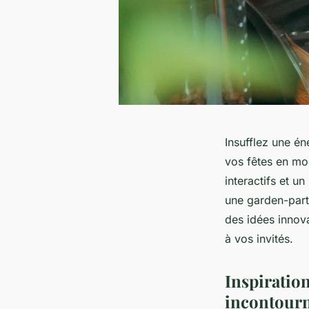
Insufflez une é
vos fêtes en mo
interactifs et u
une garden-party
des idées innova
à vos invités.
Inspiration
incontourn