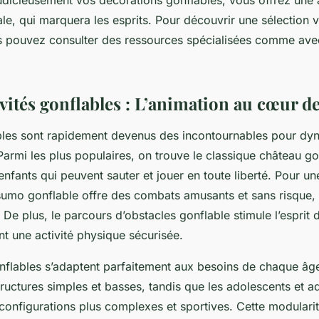
judicieusement vos décorations gonflables, vous offrez une
nale, qui marquera les esprits. Pour découvrir une sélection v
s pouvez consulter des ressources spécialisées comme avec
ivités gonflables : L’animation au cœur de 
bles sont rapidement devenus des incontournables pour dyn
Parmi les plus populaires, on trouve le classique château go
enfants qui peuvent sauter et jouer en toute liberté. Pour u
e sumo gonflable offre des combats amusants et sans risque, f
. De plus, le parcours d’obstacles gonflable stimule l’esprit
t une activité physique sécurisée.
nflables s’adaptent parfaitement aux besoins de chaque âge
tructures simples et basses, tandis que les adolescents et a
configurations plus complexes et sportives. Cette modularit