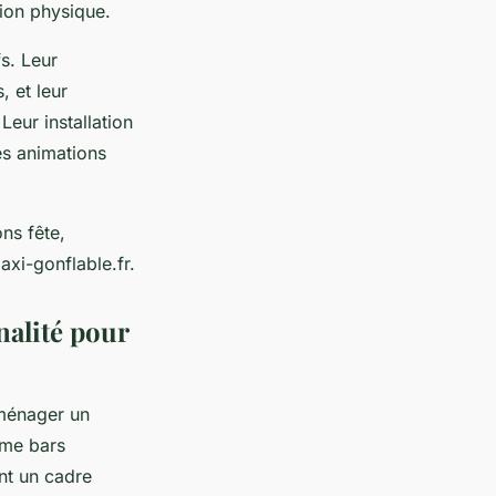
tion physique.
fs. Leur
, et leur
Leur installation
des animations
ns fête,
axi-gonflable.fr.
nalité pour
aménager un
ême bars
nt un cadre