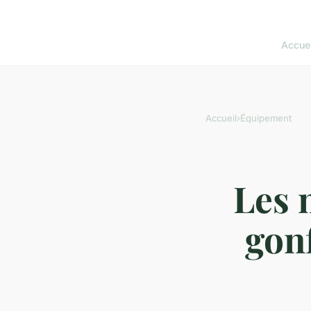
Accuei
Accueil
›
Équipement
Les 
gon