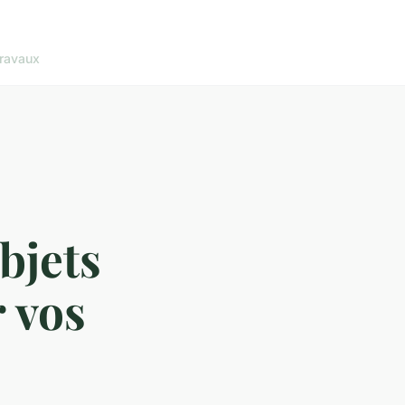
ravaux
bjets
 vos