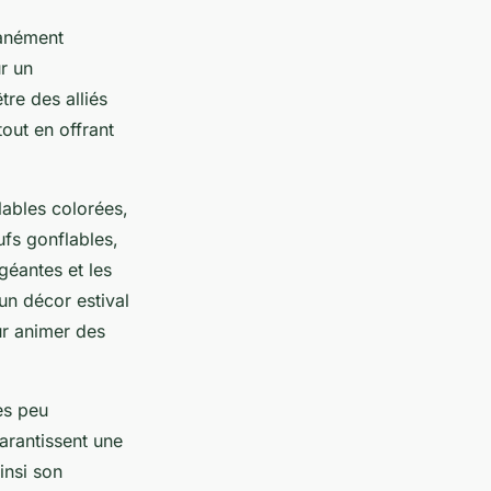
tanément
r un
tre des alliés
tout en offrant
lables colorées,
ufs gonflables,
 géantes et les
un décor estival
ur animer des
es peu
arantissent une
insi son