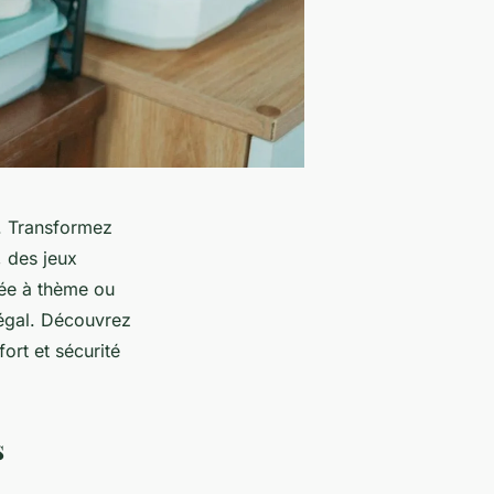
s. Transformez
 des jeux
irée à thème ou
 égal. Découvrez
ort et sécurité
s