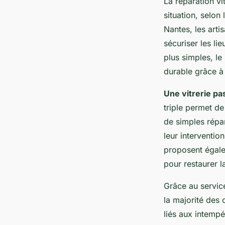
La réparation v
situation, selo
Nantes, les arti
sécuriser les li
plus simples, le
durable grâce à 
Une vitrerie pa
triple permet de
de simples répar
leur interventio
proposent égale
pour restaurer l
Grâce au servic
la majorité des
liés aux intempé