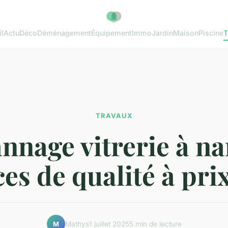
l
Actu
Déco
Déménagement
Équipement
Immo
Jardin
Maison
Piscine
T
TRAVAUX
nage vitrerie à na
ces de qualité à prix
Mathys
1 juillet 2025
5 min de lecture
M