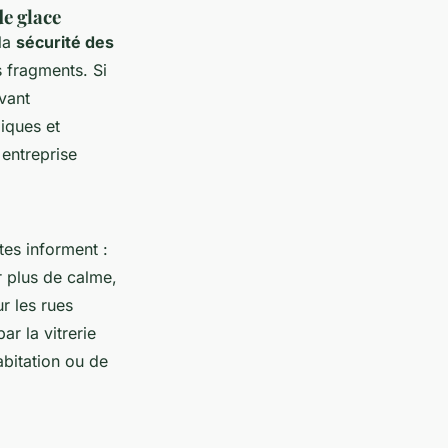
de glace
 la
sécurité des
 fragments. Si
vant
miques et
 entreprise
tes informent :
r plus de calme,
ur les rues
r la vitrerie
abitation ou de