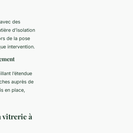
 avec des
ière d’isolation
ors de la pose
ue intervention.
nement
llant l’étendue
rches auprès de
is en place,
 vitrerie à