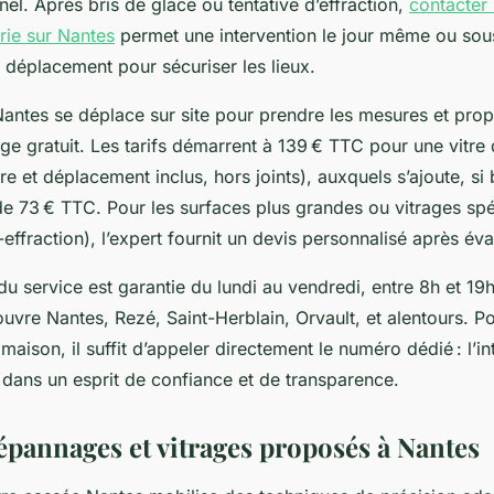
nel. Après bris de glace ou tentative d’effraction,
contacter
rie sur Nantes
permet une intervention le jour même ou sou
 déplacement pour sécuriser les lieux.
r Nantes se déplace sur site pour prendre les mesures et pro
ge gratuit. Les tarifs démarrent à 139 € TTC pour une vitre
 et déplacement inclus, hors joints), auxquels s’ajoute, si 
 de 73 € TTC. Pour les surfaces plus grandes ou vitrages sp
-effraction), l’expert fournit un devis personnalisé après éva
 du service est garantie du lundi au vendredi, entre 8h et 19
ouvre Nantes, Rezé, Saint-Herblain, Orvault, et alentours. P
 maison, il suffit d’appeler directement le numéro dédié : l’i
 dans un esprit de confiance et de transparence.
épannages et vitrages proposés à Nantes