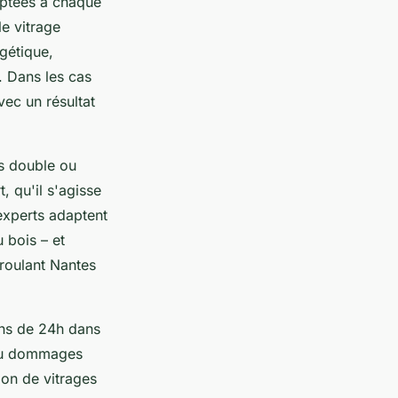
aptées à chaque
e vitrage
rgétique,
. Dans les cas
vec un résultat
ges double ou
, qu'il s'agisse
experts adaptent
 bois – et
roulant Nantes
ins de 24h dans
n ou dommages
ion de vitrages