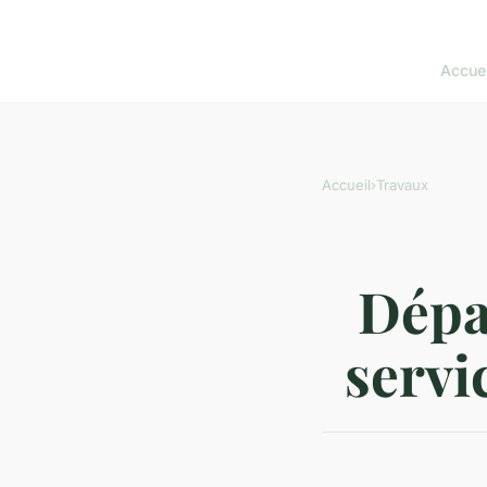
Accuei
Accueil
›
Travaux
Dépan
servi