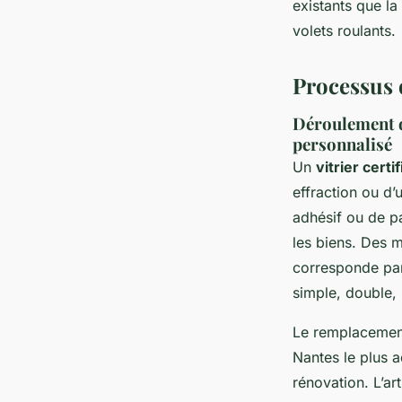
existants que la
volets roulants.
Processus d
Déroulement d
personnalisé
Un
vitrier certi
effraction ou d’
adhésif ou de p
les biens. Des m
corresponde parf
simple, double,
Le remplacement
Nantes le plus a
rénovation. L’ar