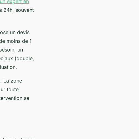
 un expert en
s 24h, souvent
pose un devis
 de moins de 1
besoin, un
éciaux (double,
luation.
h. La zone
our toute
ntervention se