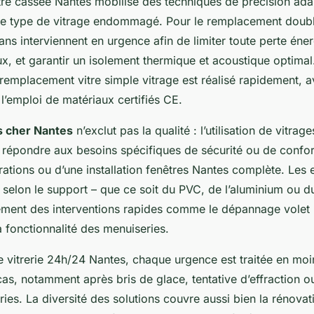
itre cassée Nantes mobilise des techniques de précision ad
n le type de vitrage endommagé. Pour le remplacement doubl
sans interviennent en urgence afin de limiter toute perte éne
eux, et garantir un isolement thermique et acoustique optimal
 remplacement vitre simple vitrage est réalisé rapidement, a
l’emploi de matériaux certifiés CE.
s cher Nantes
n’exclut pas la qualité : l’utilisation de vitra
 répondre aux besoins spécifiques de sécurité ou de confort
ations ou d’une installation fenêtres Nantes complète. Les 
n selon le support – que ce soit du PVC, de l’aluminium ou du
ment des interventions rapides comme le dépannage volet 
a fonctionnalité des menuiseries.
e vitrerie 24h/24 Nantes, chaque urgence est traitée en mo
 cas, notamment après bris de glace, tentative d’effractio
ries. La diversité des solutions couvre aussi bien la rénovat