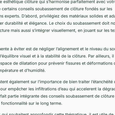
e esthétique clôture qui s’harmonise parfaitement avec votre 
e certains conseils soubassement de clôture fondés sur les
 experts. D’abord, privilégiez des matériaux solides et ad
rer durabilité et élégance. Le choix du soubassement doit n
cture mais aussi s’intégrer visuellement, en jouant sur les te
ente à éviter est de négliger l’alignement et le niveau du 
’équilibre visuel et à la stabilité de la clôture. Par ailleurs, il
 espace de dilatation pour prévenir fissures et déformations
mpérature et d’humidité.
stent également sur l’importance de bien traiter l’étanchéité
ur empêcher les infiltrations d’eau qui accelerent la dégra
fait partie intégrante des conseils soubassement de clôture
a fonctionnalité sur le long terme.
 qui souhaitent approfondir cette thématique, il est utile 