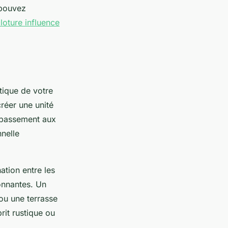
 pouvez
oture influence
tique de votre
créer une unité
ubassement aux
nelle
ation entre les
ronnantes. Un
ou une terrasse
rit rustique ou