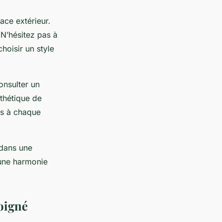
ace extérieur.
 N’hésitez pas à
hoisir un style
onsulter un
thétique de
les à chaque
 dans une
 une harmonie
soigné