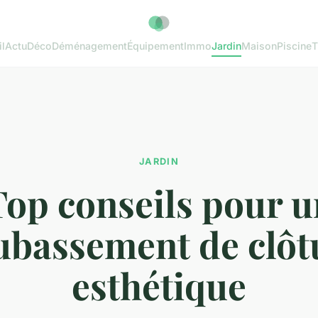
l
Actu
Déco
Déménagement
Équipement
Immo
Jardin
Maison
Piscine
T
JARDIN
Top conseils pour u
ubassement de clôt
esthétique