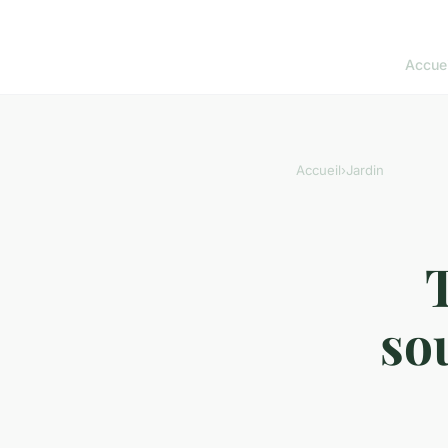
Accuei
Accueil
›
Jardin
so