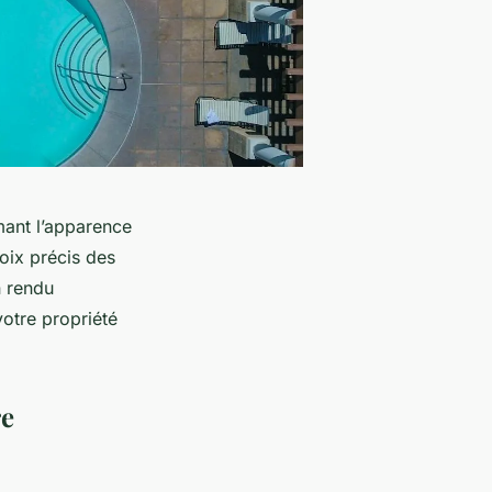
mant l’apparence
hoix précis des
n rendu
votre propriété
re