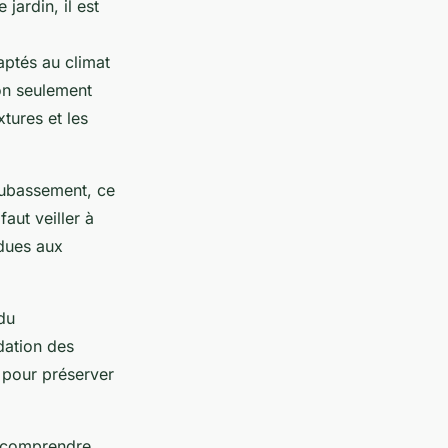
jardin, il est
aptés au climat
on seulement
xtures et les
soubassement, ce
 faut veiller à
 dues aux
 du
dation des
 pour préserver
de comprendre