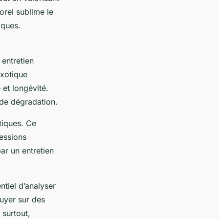
orel sublime le
iques.
 entretien
exotique
et longévité.
 de dégradation.
tiques. Ce
ressions
ar un entretien
ntiel d’analyser
puyer sur des
 surtout,