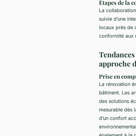
Étapes de la c
La collaboratio
suivie d’une inte
locaux près de c
conformité aux n
Tendances e
approche d
Prise en comp
La rénovation é
bâtiment. Les a
des solutions é
mesurable dès l
d’un confort accr
environnemental
également à la 