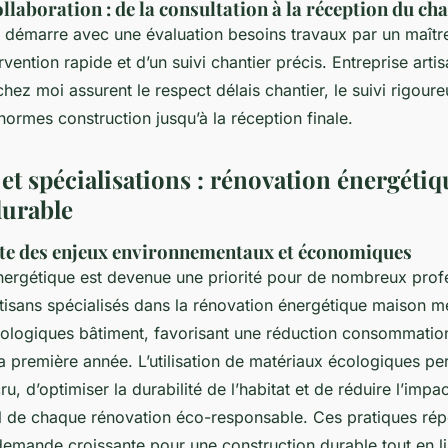
ollaboration : de la consultation à la réception du ch
n démarre avec une évaluation besoins travaux par un maîtr
rvention rapide et d’un suivi chantier précis. Entreprise artis
hez moi assurent le respect délais chantier, le suivi rigoure
ormes construction jusqu’à la réception finale.
t spécialisations : rénovation énergétiq
urable
te des enjeux environnementaux et économiques
nergétique est devenue une priorité pour de nombreux prof
rtisans spécialisés dans la rénovation énergétique maison 
cologiques bâtiment, favorisant une réduction consommatio
a première année. L’utilisation de matériaux écologiques pe
u, d’optimiser la durabilité de l’habitat et de réduire l’impac
 de chaque rénovation éco-responsable. Ces pratiques ré
demande croissante pour une construction durable tout en li