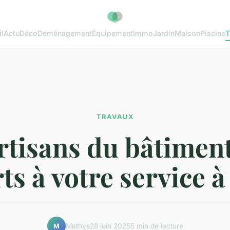
l
Actu
Déco
Déménagement
Équipement
Immo
Jardin
Maison
Piscine
T
TRAVAUX
rtisans du bâtiment
ts à votre service à
Mathys
28 juin 2025
5 min de lecture
M