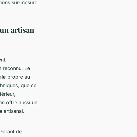
utions sur-mesure
 un artisan
nt,
n reconnu. Le
ale
propre au
chniques, que ce
érieur,
an offre aussi un
e artisanal.
 Garant de