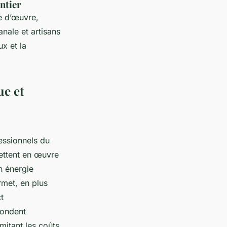
antier
e d’œuvre,
anale et artisans
ux et la
ue et
essionnels du
mettent en œuvre
n énergie
rmet, en plus
t
pondent
mitant les coûts