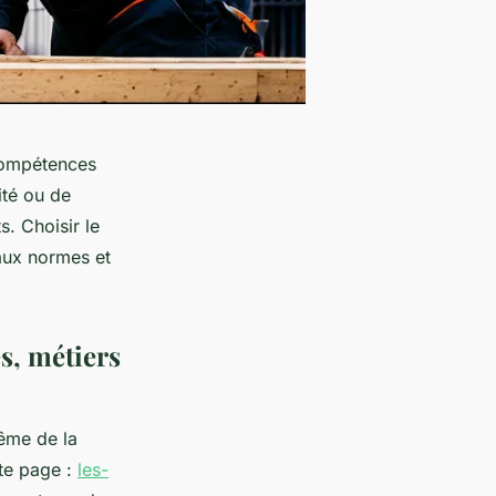
 compétences
ité ou de
s. Choisir le
aux normes et
es, métiers
même de la
tte page :
les-