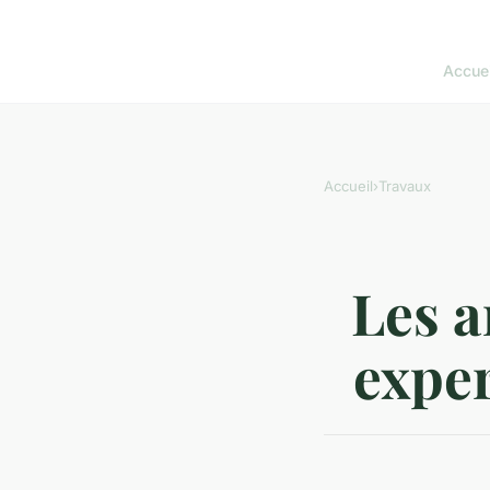
Accuei
Accueil
›
Travaux
Les a
exper