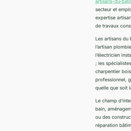
artisans-du-bat
secteur et emplo
expertise artis
de travaux const
Les artisans du 
l’artisan plombie
l’électricien in
; les spécialiste
charpentier boi
professionnel, g
quelle que soit l
Le champ d’inter
bain, aménageme
ou des construct
réparation bâtim