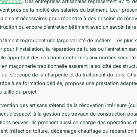
iment.com
. Ces entreprises artisanales représentent 97 % d
ient près de la moitié des salariés du bâtiment. Leur présen
anale sont nécessaires pour répondre à des besoins de réno
ruction ou encore d’entretien bâtiment avec un savoir-faire
bâtiment regroupent une large variété de métiers. Les plus so
r pour l’installation, la réparation de fuites ou l’entretien sani
stallé apportant des solutions conformes aux normes sécurité p
s en maçonnerie traditionnelle assurant la solidité des structu
s qui s’occupe de la charpente et du traitement du bois. Ch
râce à sa formation dédiée, propose une prestation adaptée
a taille du projet.
vention des artisans s’étend de la rénovation intérieure (cui
nt d’espace) à la gestion des travaux de construction pou
ions neuves. Ils prennent aussi en charge des opérations d’
ent (réfection toiture, dépannage chauffage ou réparation fui