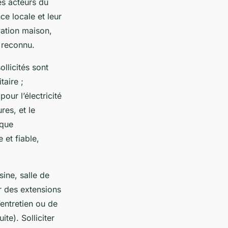
es acteurs du
ce locale et leur
vation maison,
 reconnu.
llicités sont
taire ;
our l’électricité
res, et le
aque
 et fiable,
sine, salle de
r des extensions
entretien ou de
te). Solliciter