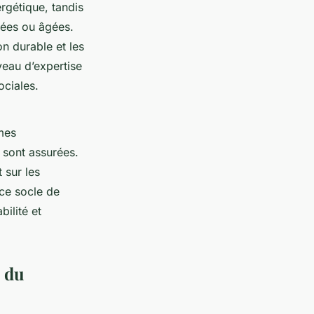
rgétique, tandis
pées ou âgées.
n durable et les
veau d’expertise
ociales.
mes
s sont assurées.
 sur les
ce socle de
bilité et
n du