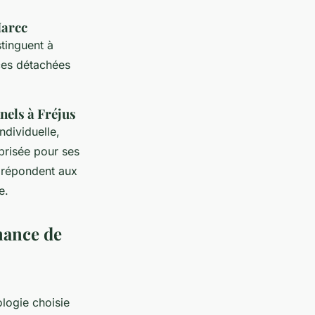
Marcc
tinguent à
èces détachées
nels à Fréjus
ndividuelle,
prisée pour ses
 répondent aux
e.
enance de
logie choisie