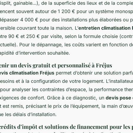
isplit, gainable…), de la superficie des lieux et de la comple
encent souvent autour de 1 200 € pour un système monospl
épasser 4 000 € pour des installations plus élaborées ou 
versible couvrant toute la maison. L’
entretien climatisation 
re 90 € et 250 € par visite, selon la formule choisie (contr
ctuelle). Pour le dépannage, les coûts varient en fonction de
apidité d’intervention souhaitée.
ir un devis gratuit et personnalisé à Fréjus
vis climatisation Fréjus
permet d’obtenir une solution parf
soins et à la configuration de votre logement. L’installateu
 pour analyser les contraintes d’espace, la performance the
xigences de confort. Grâce à ce diagnostic, un
devis pose 
it est remis, précisant le prix de l’équipement, la main d’œuvr
 les délais d’installation.
rédits d’impôt et solutions de financement pour les 