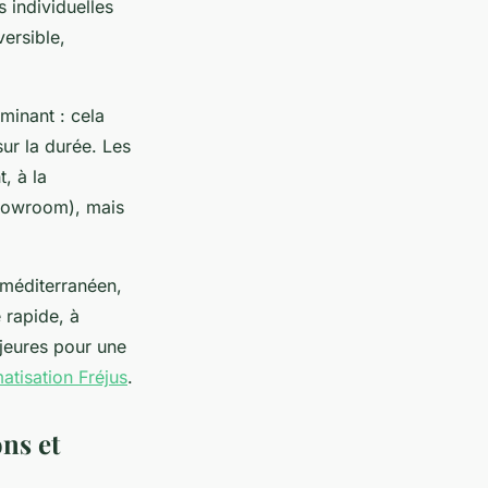
 individuelles
ersible,
rminant : cela
sur la durée. Les
, à la
showroom), mais
 méditerranéen,
 rapide, à
ajeures pour une
matisation Fréjus
.
ons et