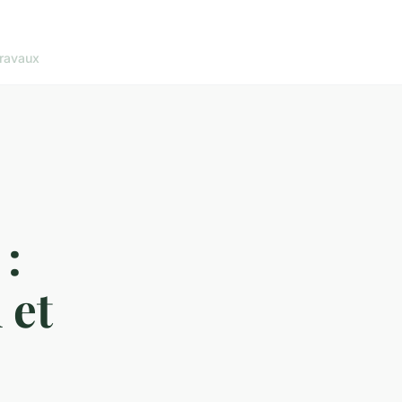
ravaux
 :
 et