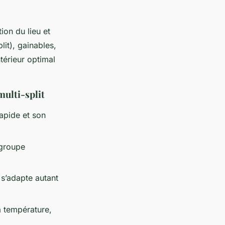
ion du lieu et
lit), gainables,
ntérieur optimal
multi-split
rapide et son
 groupe
t s’adapte autant
a température,