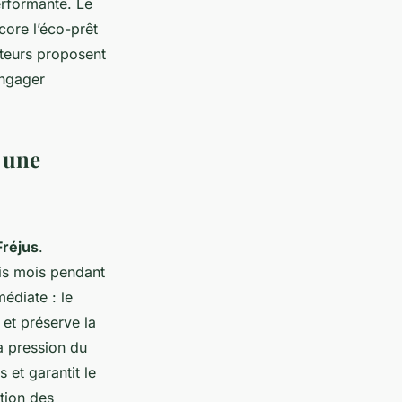
performante. Le
core l’éco-prêt
ateurs proposent
engager
 une
Fréjus
.
rois mois pendant
édiate : le
 et préserve la
la pression du
 et garantit le
tion des