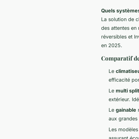
Quels systèmes 
La solution de c
des attentes en 
réversibles et I
en 2025.
Comparatif des
Le
climatise
efficacité po
Le
multi spli
extérieur. Id
Le
gainable
r
aux grandes 
Les modèle
assurant éco