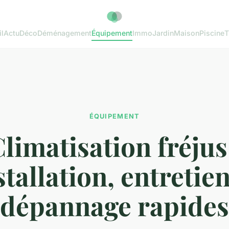
l
Actu
Déco
Déménagement
Équipement
Immo
Jardin
Maison
Piscine
T
ÉQUIPEMENT
limatisation fréjus
stallation, entretien
dépannage rapides