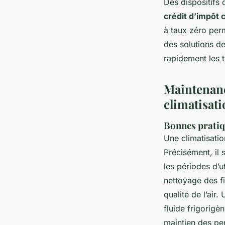
Des dispositifs 
crédit d’impôt c
à taux zéro perm
des solutions d
rapidement les 
Maintenanc
climatisat
Bonnes pratiqu
Une climatisati
Précisément, il 
les périodes d’u
nettoyage des fi
qualité de l’air
fluide frigorigè
maintien des per