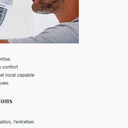
rtise.
n confort
el local capable
ques.
ions
tion, l’entretien