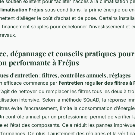
de soutien existent pour faciliter l'accès à la climatisation 
limatisation Fréjus
sous conditions, la prime énergie ou en
ettent d’alléger le coût d’achat et de pose. Certains install
e financement souples pour échelonner l’investissement et 
travaux.
e, dépannage et conseils pratiques pour
ion performante à Fréjus
es d'entretien : filtres, contrôles annuels, réglages
on efficace commence par
l’entretien régulier des filtres à 
s’agit de nettoyer ou remplacer les filtres tous les deux à t
tilisation intensive. Selon la méthode SQuAD, la réponse imm
ltres évite l’encrassement, limite la consommation d’énergie
. Un contrôle annuel par un professionnel permet de vérifier 
ne et l’état des composants. Cela réduit les pannes imprévues
formances. De plus, l’ajustement des réglages et la vérifica