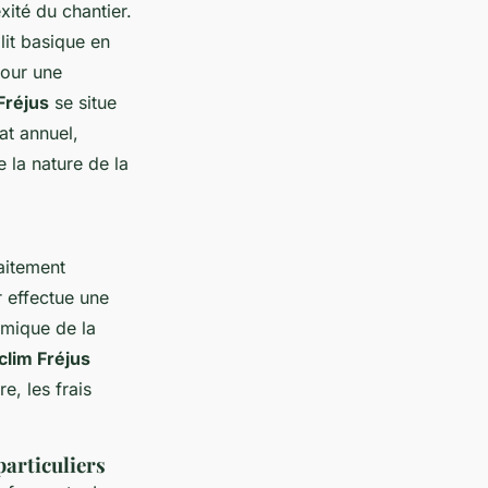
xité du chantier.
it basique en
pour une
Fréjus
se situe
at annuel,
 la nature de la
aitement
r effectue une
rmique de la
clim Fréjus
e, les frais
particuliers