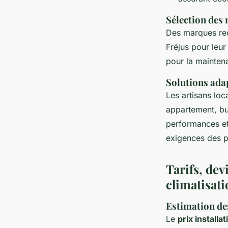
Sélection des 
Des marques r
Fréjus pour leur
pour la mainten
Solutions adap
Les artisans loc
appartement, b
performances et
exigences des pr
Tarifs, dev
climatisati
Estimation des
Le
prix installa