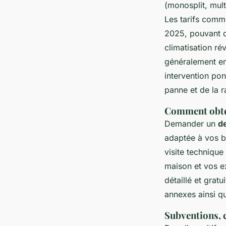
(monosplit, mult
Les tarifs comm
2025, pouvant d
climatisation ré
généralement ent
intervention pon
panne et de la r
Comment obten
Demander un
de
adaptée à vos be
visite technique
maison et vos e
détaillé et gratu
annexes ainsi que
Subventions, c