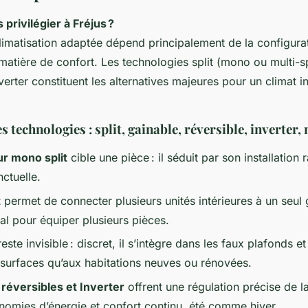
privilégier à Fréjus ?
limatisation adaptée dépend principalement de la configurat
matière de confort. Les technologies split (mono ou multi-sp
nverter constituent les alternatives majeures pour un climat i
 technologies : split, gainable, réversible, inverter, 
ur mono split
cible une pièce : il séduit par son installation 
nctuelle.
t
permet de connecter plusieurs unités intérieures à un seul
éal pour équiper plusieurs pièces.
este invisible : discret, il s’intègre dans les faux plafonds e
surfaces qu’aux habitations neuves ou rénovées.
s
réversibles et Inverter
offrent une régulation précise de l
nomies d’énergie et confort continu, été comme hiver.