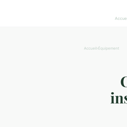
Accuei
Accueil
›
Équipement
C
in